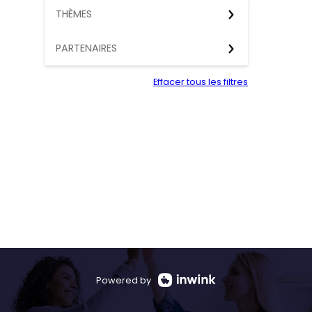
1 a
THÈMES
P
e
PARTENAIRES
Effacer tous les filtres
Powered by